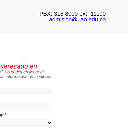
PBX: 318 8000 ext, 11190
admision@uao.edu.co
nteresado en
s?
No dudes en llenar el
ás información de tu interés
ón *