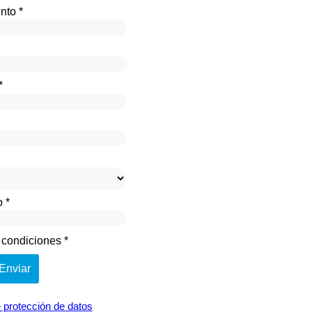
to *
*
 *
condiciones *
Enviar
e protección de datos